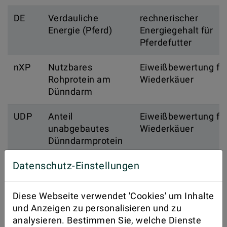
DE
Verdauliche
rechnerischer
Energie (Pferd)
Energiegehalt für
Pferdefutter
nXP
Nutzbares
Eiweißbewertung fü
Rohprotein am
Wiederkäuer
Dünndarm
UDP
Anteil
Eiweißbewertung fü
unabgebautes
Wiederkäuer
Dünndarmprotein
Datenschutz-Einstellungen
RNB
Stickstoffbilanz im
Eiweißbewertung fü
Pansen
Wiederkäuer
Diese Webseite verwendet 'Cookies' um Inhalte
NDF
Neutral-
Summe der
und Anzeigen zu personalisieren und zu
Detergenzienfaser
Gerüstsubstanzen,
analysieren. Bestimmen Sie, welche Dienste
aschekorrigiert