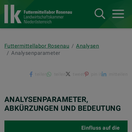
Suche
Navba
Futtermittellabor Rosenau
Analysen
Analysenparameter
teilen
teilen
tweet
pin it
mitteilen
ANALYSENPARAMETER,
ABKÜRZUNGEN UND BEDEUTUNG
Einfluss auf die