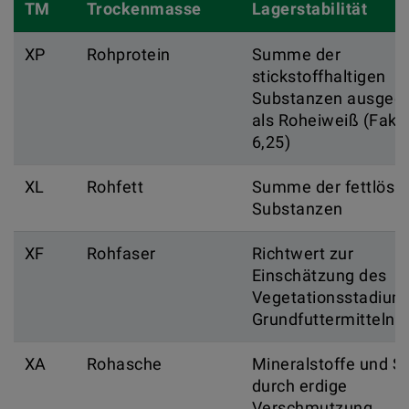
TM
Trockenmasse
Lagerstabilität
XP
Rohprotein
Summe der
stickstoffhaltigen
Substanzen ausgedr
als Roheiweiß (Fakt
6,25)
XL
Rohfett
Summe der fettlösli
Substanzen
XF
Rohfaser
Richtwert zur
Einschätzung des
Vegetationsstadium
Grundfuttermitteln
XA
Rohasche
Mineralstoffe und S
durch erdige
Verschmutzung