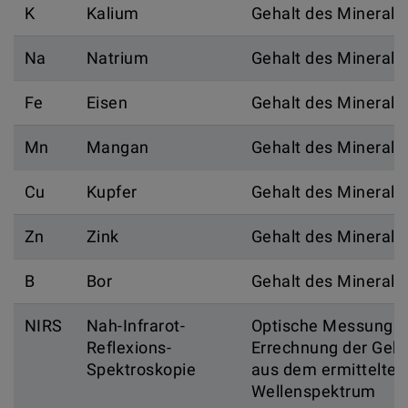
K
Kalium
Gehalt des Minerals
Na
Natrium
Gehalt des Minerals
Fe
Eisen
Gehalt des Minerals
Mn
Mangan
Gehalt des Minerals
Cu
Kupfer
Gehalt des Minerals
Zn
Zink
Gehalt des Minerals
B
Bor
Gehalt des Minerals
NIRS
Nah-Infrarot-
Optische Messung 
Reflexions-
Errechnung der Geha
Spektroskopie
aus dem ermittelten
Wellenspektrum