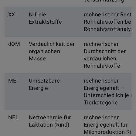
XX
N-freie
rechnerischer Rest 
Extraktstoffe
Rohnährstoffen bei
Rohnährstoffanalys
dOM
Verdaulichkeit der
rechnerischer
organischen
Durchschnitt der
Masse
verdaulichen
Rohnährstoffe
ME
Umsetzbare
rechnerischer
Energie
Energiegehalt –
Unterschiedlich je n
Tierkategorie
NEL
Nettoenergie für
rechnerischer
Laktation (Rind)
Energiegehalt für
Milchproduktion Rin