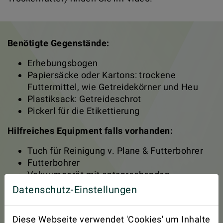
Benötigte Gegenstände:
Erhebungsbogen
Papiersäcke oder Kartons: trockene
Futtermittel, wie Getreidekörner und Heu
Plastiksack: Getreideschrot
Pickerl für die Etikettierung
Hilfreiches Equipment falls vorhanden:
Tuch für Reinigung v. Plane & Futterbohrer
Futterbohrer
Vakuumgerät mit entsprechenden
Plastiksäcken
Datenschutz-Einstellungen
Waage und Maßstab für
Verdichtungsmessung
Diese Webseite verwendet 'Cookies' um Inhalte