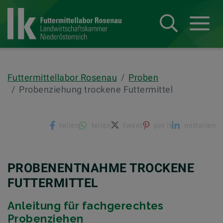
Suche
Navba
Futtermittellabor Rosenau
Proben
Probenziehung trockene Futtermittel
teilen
teilen
tweet
pin it
mitteilen
PROBENENTNAHME TROCKENE
FUTTERMITTEL
Anleitung für fachgerechtes
Probenziehen